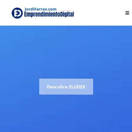
Te ayudo a Escalar tu
Negocio
Consiguiendo Pagar
lo Mínimo Posible
Descubre ELUDEX