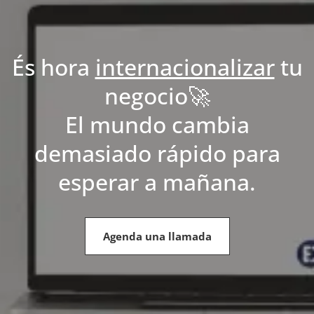
És hora
internacionalizar
tu
negocio🚀
El mundo cambia
demasiado rápido para
esperar a mañana.
Agenda una llamada